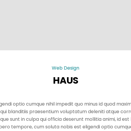
Web Design
HAUS
gendi optio cumque nihil impedit quo minus id quod maxi
qui blanditiis praesentium voluptatum deleniti atque corr
ique sunt in culpa qui officia deserunt mollitia animi, id 
 libero tempore, cum soluta nobis est eligendi optio cumq