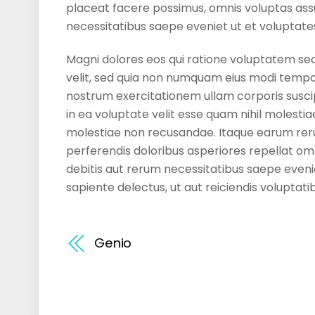
placeat facere possimus, omnis voluptas ass
necessitatibus saepe eveniet ut et voluptate
Magni dolores eos qui ratione voluptatem seq
velit, sed quia non numquam eius modi tempo
nostrum exercitationem ullam corporis suscip
in ea voluptate velit esse quam nihil molesti
molestiae non recusandae. Itaque earum rerum
perferendis doloribus asperiores repellat om
debitis aut rerum necessitatibus saepe eveni
sapiente delectus, ut aut reiciendis voluptat
Genio