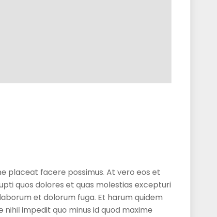
me placeat facere possimus. At vero eos et
upti quos dolores et quas molestias excepturi
est laborum et dolorum fuga. Et harum quidem
ue nihil impedit quo minus id quod maxime