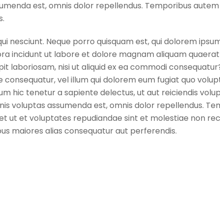
umenda est, omnis dolor repellendus. Temporibus autem qu
s.
ui nesciunt. Neque porro quisquam est, qui dolorem ipsum 
ra incidunt ut labore et dolore magnam aliquam quaerat
it laboriosam, nisi ut aliquid ex ea commodi consequatur
ae consequatur, vel illum qui dolorem eum fugiat quo volup
 hic tenetur a sapiente delectus, ut aut reiciendis volu
nis voluptas assumenda est, omnis dolor repellendus. Te
et ut et voluptates repudiandae sint et molestiae non r
ibus maiores alias consequatur aut perferendis.