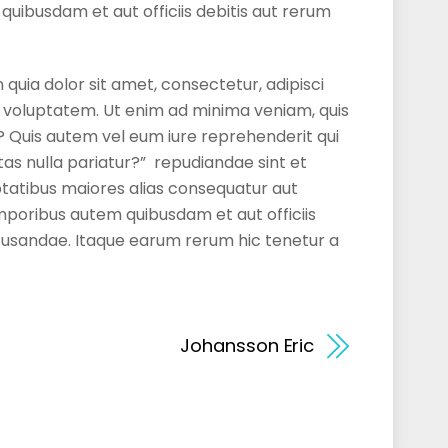
ibusdam et aut officiis debitis aut rerum
quia dolor sit amet, consectetur, adipisci
 voluptatem. Ut enim ad minima veniam, quis
? Quis autem vel eum iure reprehenderit qui
tas nulla pariatur?” repudiandae sint et
ptatibus maiores alias consequatur aut
mporibus autem quibusdam et aut officiis
ecusandae. Itaque earum rerum hic tenetur a
Johansson Eric