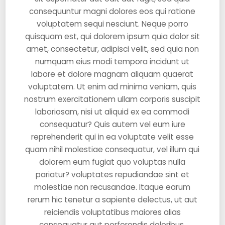
consequuntur magni dolores eos qui ratione
voluptatem sequi nesciunt. Neque porro
quisquam est, qui dolorem ipsum quia dolor sit
amet, consectetur, adipisci velit, sed quia non
numquam eius modi tempora incidunt ut
labore et dolore magnam aliquam quaerat
voluptatem. Ut enim ad minima veniam, quis
nostrum exercitationem ullam corporis suscipit
laboriosam, nisi ut aliquid ex ea commodi
consequatur? Quis autem vel eum iure
reprehenderit qui in ea voluptate velit esse
quam nihil molestiae consequatur, vel illum qui
dolorem eum fugiat quo voluptas nulla
pariatur? voluptates repudiandae sint et
molestiae non recusandae. Itaque earum
rerum hic tenetur a sapiente delectus, ut aut
reiciendis voluptatibus maiores alias
consequatur aut perferendis doloribus.