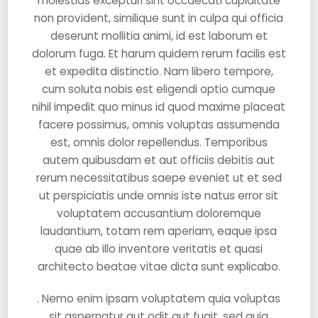
molestias excepturi sint occaecati cupiditate
non provident, similique sunt in culpa qui officia
deserunt mollitia animi, id est laborum et
dolorum fuga. Et harum quidem rerum facilis est
et expedita distinctio. Nam libero tempore,
cum soluta nobis est eligendi optio cumque
nihil impedit quo minus id quod maxime placeat
facere possimus, omnis voluptas assumenda
est, omnis dolor repellendus. Temporibus
autem quibusdam et aut officiis debitis aut
rerum necessitatibus saepe eveniet ut et sed
ut perspiciatis unde omnis iste natus error sit
voluptatem accusantium doloremque
laudantium, totam rem aperiam, eaque ipsa
quae ab illo inventore veritatis et quasi
architecto beatae vitae dicta sunt explicabo.
. Nemo enim ipsam voluptatem quia voluptas
sit aspernatur aut odit aut fugit, sed quia